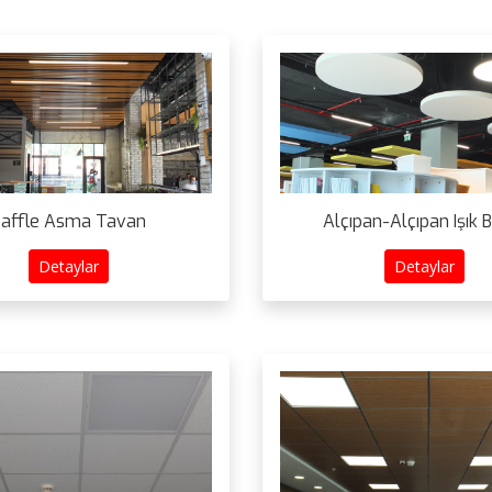
affle Asma Tavan
Alçıpan-Alçıpan Işık 
Detaylar
Detaylar