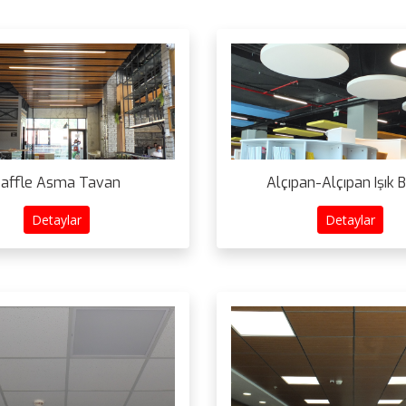
affle Asma Tavan
Alçıpan-Alçıpan Işık 
Detaylar
Detaylar