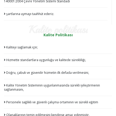
140001:2004 Çevre Yönetim Sistemi Standadı
şartlarına uymayı taahhüt ederiz.
kalite politikası
Kalite Politikası
Kaliteyi sağlamak için;
Hizmette standartlara uygunluğu ve kalitede sürekliliği,
Doğru, çabuk ve güvenilir hizmetin ilk defada verilmesini,
Kalite Yönetim Sisteminin uygunlanmasında sürekli iyileştirmenin
sağlanmasını,
Personele sağlıklı ve güvenli çalışma ortamının ve sürekli eğitim
Olanaklarının temin edilmesini kendinse amaç edinmiştir.