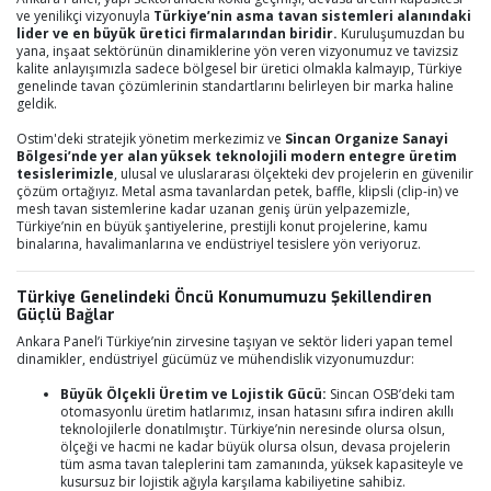
ve yenilikçi vizyonuyla
Türkiye’nin asma tavan sistemleri alanındaki
lider ve en büyük üretici firmalarından biridir.
Kuruluşumuzdan bu
yana, inşaat sektörünün dinamiklerine yön veren vizyonumuz ve tavizsiz
kalite anlayışımızla sadece bölgesel bir üretici olmakla kalmayıp, Türkiye
genelinde tavan çözümlerinin standartlarını belirleyen bir marka haline
geldik.
Ostim'deki stratejik yönetim merkezimiz ve
Sincan Organize Sanayi
Bölgesi’nde yer alan yüksek teknolojili modern entegre üretim
tesislerimizle
, ulusal ve uluslararası ölçekteki dev projelerin en güvenilir
çözüm ortağıyız. Metal asma tavanlardan petek, baffle, klipsli (clip-in) ve
mesh tavan sistemlerine kadar uzanan geniş ürün yelpazemizle,
Türkiye’nin en büyük şantiyelerine, prestijli konut projelerine, kamu
binalarına, havalimanlarına ve endüstriyel tesislere yön veriyoruz.
Türkiye Genelindeki Öncü Konumumuzu Şekillendiren
Güçlü Bağlar
Ankara Panel’i Türkiye’nin zirvesine taşıyan ve sektör lideri yapan temel
dinamikler, endüstriyel gücümüz ve mühendislik vizyonumuzdur:
Büyük Ölçekli Üretim ve Lojistik Gücü:
Sincan OSB’deki tam
otomasyonlu üretim hatlarımız, insan hatasını sıfıra indiren akıllı
teknolojilerle donatılmıştır. Türkiye’nin neresinde olursa olsun,
ölçeği ve hacmi ne kadar büyük olursa olsun, devasa projelerin
tüm asma tavan taleplerini tam zamanında, yüksek kapasiteyle ve
kusursuz bir lojistik ağıyla karşılama kabiliyetine sahibiz.