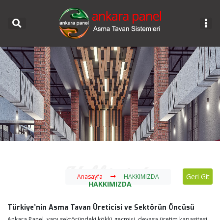
Hakkımızda
hakkimizda
Geri Git
Anasayfa
HAKKIMIZDA
HAKKIMIZDA
Türkiye’nin Asma Tavan Üreticisi ve Sektörün Öncüsü
Ankara Panel, yapı sektöründeki köklü geçmişi, devasa üretim kapasitesi