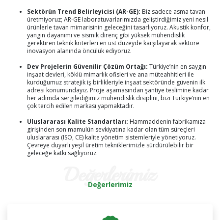
Sektörün Trend Belirleyicisi (AR-GE):
Biz sadece asma tavan
üretmiyoruz; AR-GE laboratuvarlarımızda geliştirdiğimiz yeni nesil
ürünlerle tavan mimarisinin geleceğini tasarlıyoruz. Akustik konfor,
yangın dayanımı ve sismik direnç gibi yüksek mühendislik
gerektiren teknik kriterleri en üst düzeyde karşılayarak sektöre
inovasyon alanında öncülük ediyoruz.
Dev Projelerin Güvenilir Çözüm Ortağı:
Türkiye’nin en saygın
inşaat devleri, köklü mimarlık ofisleri ve ana müteahhitleri ile
kurduğumuz stratejik iş birlikleriyle inşaat sektöründe güvenin ilk
adresi konumundayız. Proje aşamasından şantiye teslimine kadar
her adımda sergilediğimiz mühendislik disiplini, bizi Türkiye’nin en
çok tercih edilen markası yapmaktadır.
Uluslararası Kalite Standartları:
Hammaddenin fabrikamıza
girişinden son mamulün sevkiyatına kadar olan tüm süreçleri
uluslararası (ISO, CE) kalite yönetim sistemleriyle yönetiyoruz.
Çevreye duyarlı yeşil üretim tekniklerimizle sürdürülebilir bir
geleceğe katkı sağlıyoruz.
değerlerimiz
Değerlerimiz