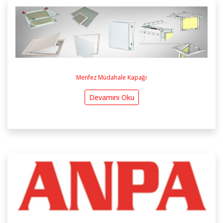
Menfez Müdahale Kapağı
Devamını Oku