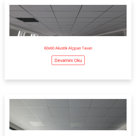
60x60 Akustik Alçıpan Tavan
Devamını Oku