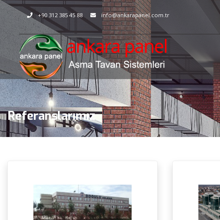
+90 312 385 45 88
info@ankarapanel.com.tr
Referanslarımız