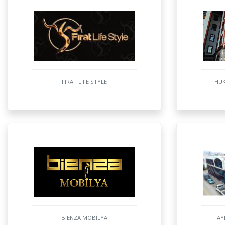
FIRAT LİFE STYLE
HÜK
BİENZA MOBİLYA
AY