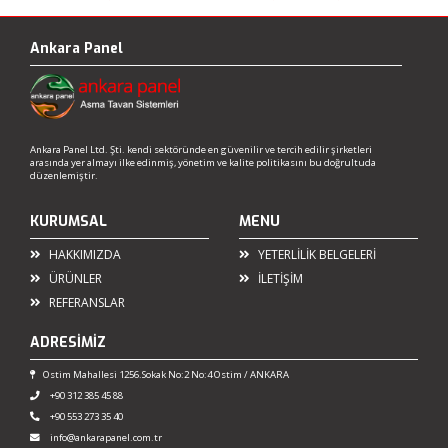
Ankara Panel
Ankara Panel Ltd. Şti. kendi sektöründe en güvenilir ve tercih edilir şirketleri
arasında yer almayı ilke edinmiş, yönetim ve kalite politikasını bu doğrultuda
düzenlemiştir.
KURUMSAL
MENU
HAKKIMIZDA
YETERLİLİK BELGELERİ
ÜRÜNLER
İLETİŞİM
REFERANSLAR
ADRESİMİZ
Ostim Mahallesi 1256.Sokak No:2 No:4 Ostim / ANKARA
+90 312 385 45 88
+90 553 273 35 40
info@ankarapanel.com.tr