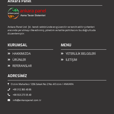
Ankara Panel
Ankara Panel Ltd. Şti. kendi sektöründe en güvenilir ve tercih edilir şirketleri
arasında yer almayı ilke edinmiş, yönetim ve kalite politikasını bu doğrultuda
düzenlemiştir.
KURUMSAL
MENU
HAKKIMIZDA
YETERLİLİK BELGELERİ
ÜRÜNLER
İLETİŞİM
REFERANSLAR
ADRESİMİZ
Ostim Mahallesi 1256.Sokak No:2 No:4 Ostim / ANKARA
+90 312 385 45 88
+90 553 273 35 40
info@ankarapanel.com.tr